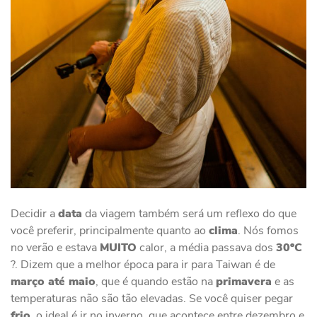
Decidir a
data
da viagem também será um reflexo do que
você preferir, principalmente quanto ao
clima
. Nós fomos
no verão e estava
MUITO
calor, a média passava dos
30ºC
?. Dizem que a melhor época para ir para Taiwan é de
março até maio
, que é quando estão na
primavera
e as
temperaturas não são tão elevadas. Se você quiser pegar
frio
, o ideal é ir no inverno, que acontece entre dezembro e