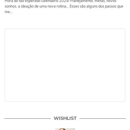
Hora do tão esperado calendário 2024! Planejamento, metas, novos
sonhos, a ideação de uma nova rotina… Esses são alguns dos passos que
me...
WISHLIST