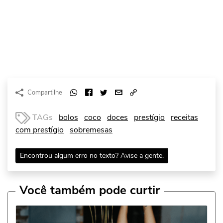
Compartilhe
TAGs
bolos
coco
doces
prestígio
receitas
com prestígio
sobremesas
Encontrou algum erro no texto? Avise a gente.
Você também pode curtir