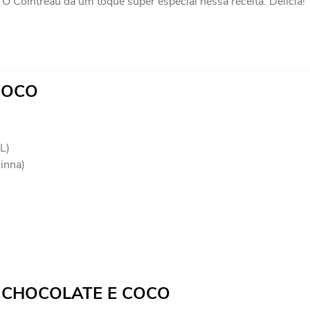
 O Cointreau dá um toque super especial nessa receita. Delícia!
COCO
L)
inna)
E CHOCOLATE E COCO