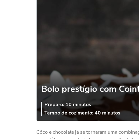
Bolo prestígio com Coint
Preparo:
10 minutos
Tempo de cozimento:
40 minutos
Côco e chocolate já se tornaram uma combinaçã