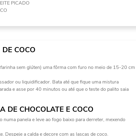
EITE PICADO
OCO
 DE COCO
m farinha sem glúten) uma fôrma com furo no meio de 15-20 cm
ador ou liquidificador. Bata até que fique uma mistura
da e asse por 40 minutos ou até que o teste do palito saia
A DE CHOCOLATE E COCO
do numa panela e leve ao fogo baixo para derreter, mexendo
. Despeje a calda e decore com as lascas de coco.