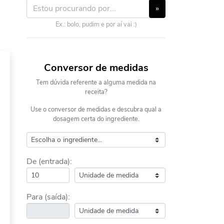
»
Ex.: bolo, pudim e por aí vai :)
Conversor de medidas
Tem dúvida referente a alguma medida na
receita?
Use o conversor de medidas e descubra qual a
dosagem certa do ingrediente.
De (entrada):
Para (saída):