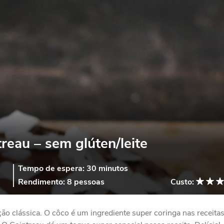
reau – sem glúten/leite
Tempo de espera:
30 minutos
Rendimento:
8 pessoas
Custo:
o clássica. O côco é um ingrediente super coringa nas receita