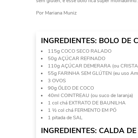
sem glúten, e esse bolo fica super molhadinho.
Por Mariana Muniz
INGREDIENTES: BOLO DE 
115g COCO SECO RALADO
50g AÇÚCAR REFINADO
110g AÇÚCAR DEMERARA (ou CRISTA
55g FARINHA SEM GLÚTEN (eu uso Am
3 OVOS
90g ÓLEO DE COCO
40ml COINTREAU (ou suco de laranja)
1 col chá EXTRATO DE BAUNILHA
1 ½ col chá FERMENTO EM PÓ
1 pitada de SAL
INGREDIENTES: CALDA D