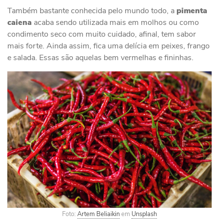
Também bastante conhecida pelo mundo todo, a
pimenta
caiena
acaba sendo utilizada mais em molhos ou como
condimento seco com muito cuidado, afinal, tem sabor
mais forte. Ainda assim, fica uma delícia em peixes, frango
e salada. Essas são aquelas bem vermelhas e fininhas.
Foto:
Artem Beliaikin
em
Unsplash