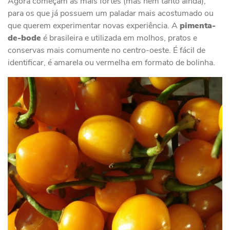
Agora começam as mais fortes (mas nem tanto ainda),
para os que já possuem um paladar mais acostumado ou
que querem experimentar novas experiência. A
pimenta-
de-bode
é brasileira e utilizada em molhos, pratos e
conservas mais comumente no centro-oeste. É fácil de
identificar, é amarela ou vermelha em formato de bolinha.