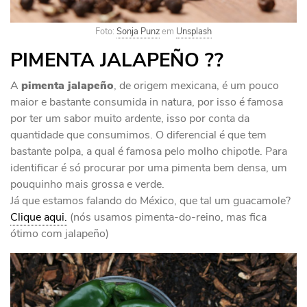
Foto:
Sonja Punz
em
Unsplash
PIMENTA JALAPEÑO ?️?️
A
pimenta jalapeño
, de origem mexicana, é um pouco
maior e bastante consumida in natura, por isso é famosa
por ter um sabor muito ardente, isso por conta da
quantidade que consumimos. O diferencial é que tem
bastante polpa, a qual é famosa pelo molho chipotle. Para
identificar é só procurar por uma pimenta bem densa, um
pouquinho mais grossa e verde.
Já que estamos falando do México, que tal um guacamole?
Clique aqui.
(nós usamos pimenta-do-reino, mas fica
ótimo com jalapeño)