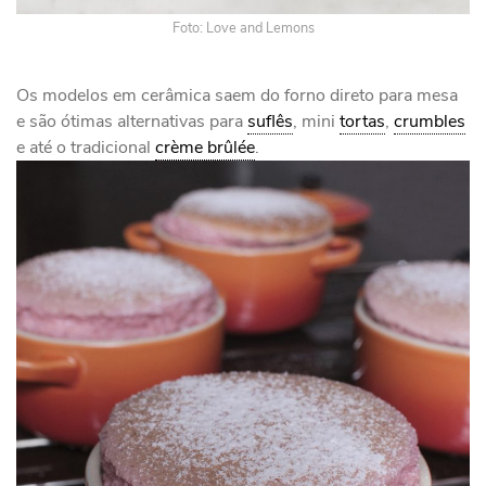
Foto: Love and Lemons
Os modelos em cerâmica saem do forno direto para mesa
e são ótimas alternativas para
suflês
, mini
tortas
,
crumbles
e até o tradicional
crème brûlée
.