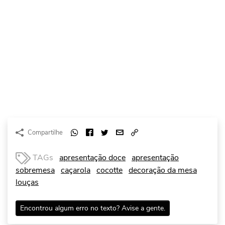
Compartilhe
TAGs
apresentação doce
apresentação
sobremesa
caçarola
cocotte
decoração da mesa
louças
Encontrou algum erro no texto? Avise a gente.