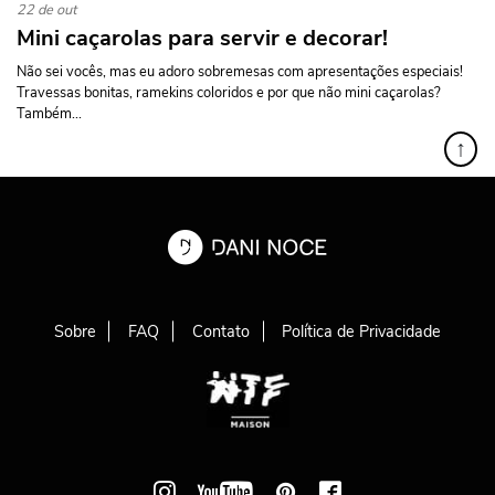
22 de out
Mini caçarolas para servir e decorar!
Não sei vocês, mas eu adoro sobremesas com apresentações especiais!
Travessas bonitas, ramekins coloridos e por que não mini caçarolas?
Também...
↑
Sobre
FAQ
Contato
Política de Privacidade