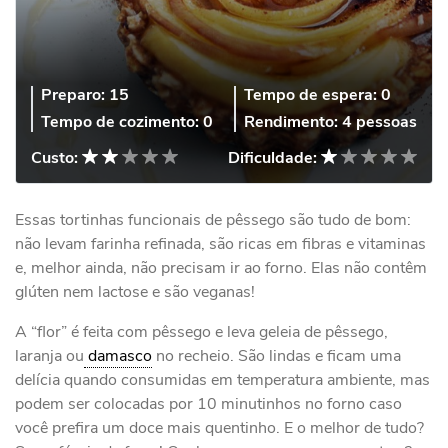
Preparo:
15
Tempo de espera:
0
Tempo de cozimento:
0
Rendimento:
4 pessoas
Custo:
Dificuldade:
Essas tortinhas funcionais de pêssego são tudo de bom:
não levam farinha refinada, são ricas em fibras e vitaminas
e, melhor ainda, não precisam ir ao forno. Elas não contêm
glúten nem lactose e são veganas!
A “flor” é feita com pêssego e leva geleia de pêssego,
laranja ou
damasco
no recheio. São lindas e ficam uma
delícia quando consumidas em temperatura ambiente, mas
podem ser colocadas por 10 minutinhos no forno caso
você prefira um doce mais quentinho. E o melhor de tudo?