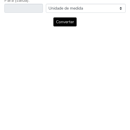
Para (saída):
Converter