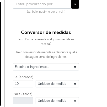
»
Ex.: bolo, pudim e por aí vai :)
Conversor de medidas
Tem dúvida referente a alguma medida na
receita?
Use o conversor de medidas e descubra qual a
dosagem certa do ingrediente.
De (entrada):
Para (saída):