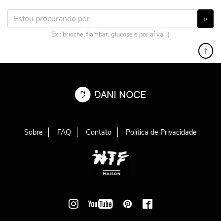
»
Ex.: brioche, flambar, glucose e por aí vai :)
↑
Sobre
FAQ
Contato
Política de Privacidade