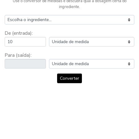
Use o conversor de medidas e descubra qual a dosagem certa do
ingrediente.
De (entrada):
Para (saída):
Converter