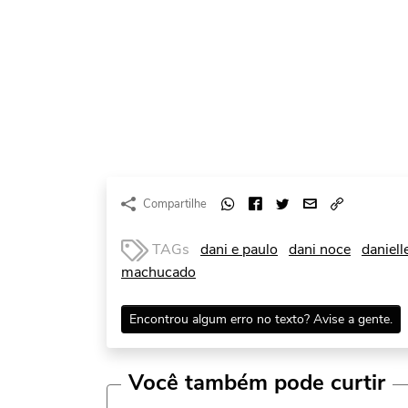
Compartilhe
TAGs
dani e paulo
dani noce
daniell
machucado
Encontrou algum erro no texto? Avise a gente.
Você também pode curtir