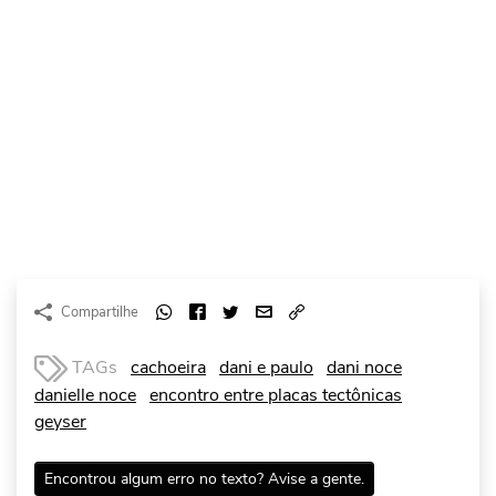
Compartilhe
TAGs
cachoeira
dani e paulo
dani noce
danielle noce
encontro entre placas tectônicas
geyser
Encontrou algum erro no texto? Avise a gente.