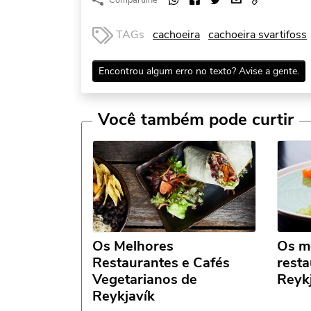
TAGs
cachoeira
cachoeira svartifoss
Encontrou algum erro no texto? Avise a gente.
Você também pode curtir
Os Melhores
Os m
Restaurantes e Cafés
resta
Vegetarianos de
Reyk
Reykjavík