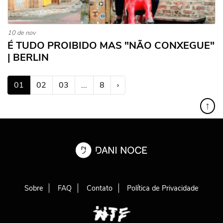
10 de nov
É TUDO PROIBIDO MAS "NÃO CONXEGUE"
| BERLIN
(atual)
01
02
03
...
8
›
↑
Sobre
FAQ
Contato
Política de Privacidade