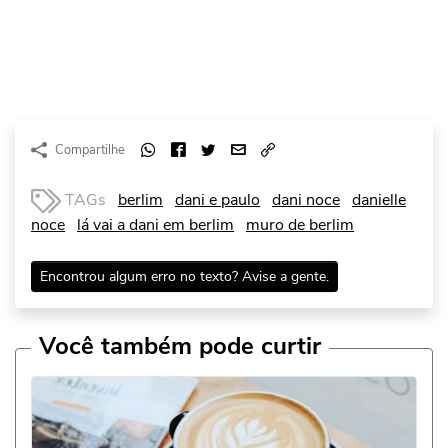
Compartilhe
TAGs
berlim
dani e paulo
dani noce
danielle
noce
lá vai a dani em berlim
muro de berlim
Encontrou algum erro no texto? Avise a gente.
Você também pode curtir