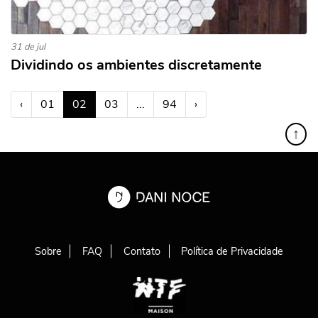
31 de jul
Dividindo os ambientes discretamente
(atual)
‹
01
02
03
...
94
›
↑
Sobre
FAQ
Contato
Política de Privacidade