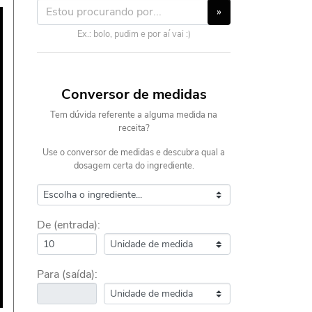
»
Ex.: bolo, pudim e por aí vai :)
Conversor de medidas
Tem dúvida referente a alguma medida na
receita?
Use o conversor de medidas e descubra qual a
dosagem certa do ingrediente.
De (entrada):
Para (saída):