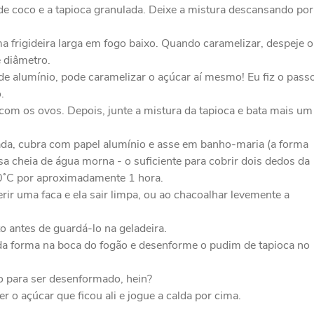
e de coco e a tapioca granulada. Deixe a mistura descansando por
 frigideira larga em fogo baixo. Quando caramelizar, despeje o
 diâmetro.
e alumínio, pode caramelizar o açúcar aí mesmo! Eu fiz o pass
.
o com os ovos. Depois, junte a mistura da tapioca e bata mais um
ada, cubra com papel alumínio e asse em banho-maria (a forma
a cheia de água morna - o suficiente para cobrir dois dedos da
0˚C por aproximadamente 1 hora.
ir uma faca e ela sair limpa, ou ao chacoalhar levemente a
to antes de guardá-lo na geladeira.
da forma na boca do fogão e desenforme o pudim de tapioca no
o para ser desenformado, hein?
 o açúcar que ficou ali e jogue a calda por cima.