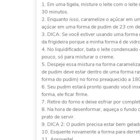
Em uma tigela, misture o leite com o leit
30 minutos.
Enquanto isso, caramelize o açúcar em uma
açúcar em uma forma de pudim de 23 cm de
DICA: Se você estiver usando uma forma d
da frigideira porque a minha forma é de vidro
No liquidificador, bata o leite condensad
pouco, só para misturar o creme.
Despeje essa mistura na forma carameliz
de pudim deve estar dentro de uma forma ras
forma do pudim) no forno preaquecido a 18
Seu pudim estará pronto quando você inser
forma, ele ficar firme.
Retire do forno e deixe esfriar por comple
Na hora de desenformar, aqueça o fundo 
prato de servir.
DICA 2: O pudim precisa estar bem gelad
Esquente novamente a forma para derreter
Aproveite!