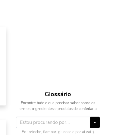
Glossário
Encontre tudo o que precisar saber sobre os
termos, ingredientes e produtos de confeitaria.
»
Ex.: brioche, flambar, glucose e por aí vai :)