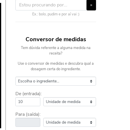
»
Ex.: bolo, pudim e por aí vai :)
Conversor de medidas
Tem dúvida referente a alguma medida na
receita?
Use o conversor de medidas e descubra qual a
dosagem certa do ingrediente.
De (entrada):
Para (saída):