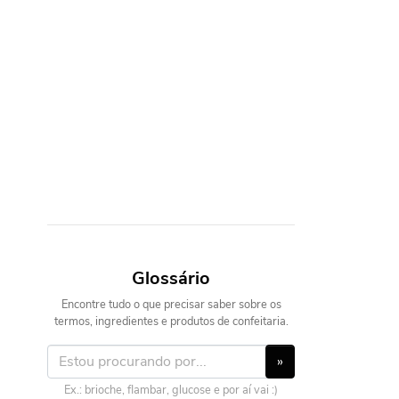
Glossário
Encontre tudo o que precisar saber sobre os
termos, ingredientes e produtos de confeitaria.
»
Ex.: brioche, flambar, glucose e por aí vai :)