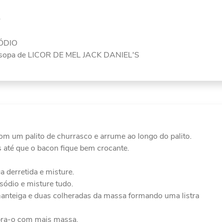
Ó
SÓDIO
de sopa de LICOR DE MEL JACK DANIEL'S
om um palito de churrasco e arrume ao longo do palito.
os até que o bacon fique bem crocante.
a derretida e misture.
 sódio e misture tudo.
anteiga e duas colheradas da massa formando uma listra
bra-o com mais massa.