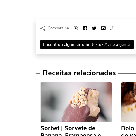
Compartilhe
Encontrou algum erro no texto? Avise a gente.
Receitas relacionadas
Sorbet | Sorvete de
Bolo
Banana, Framboesa e
de v