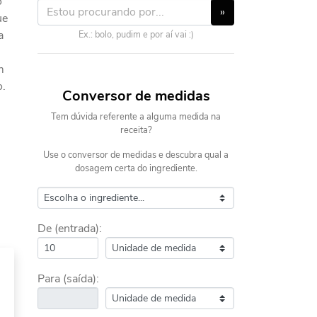
o
»
ue
a
Ex.: bolo, pudim e por aí vai :)
m
o.
Conversor de medidas
Tem dúvida referente a alguma medida na
receita?
Use o conversor de medidas e descubra qual a
dosagem certa do ingrediente.
De (entrada):
Para (saída):