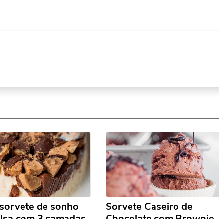
 sorvete de sonho
Sorvete Caseiro de
alsa com 3 camadas
Chocolate com Brownie