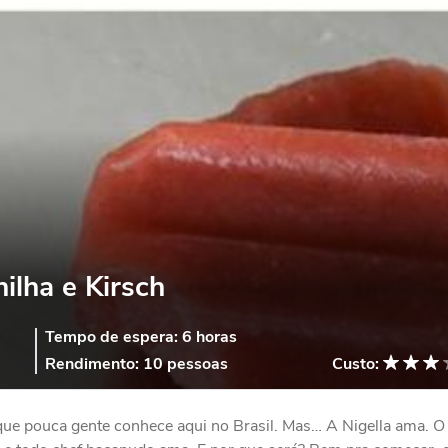
ilha e Kirsch
Tempo de espera:
6 horas
Rendimento:
10 pessoas
Custo:
que pouca gente conhece aqui no Brasil. Mas… A Nigella ama. O