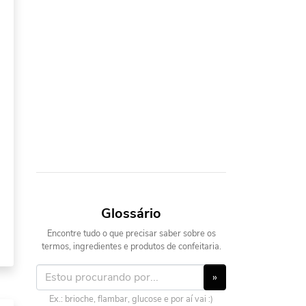
Glossário
Encontre tudo o que precisar saber sobre os
termos, ingredientes e produtos de confeitaria.
»
Ex.: brioche, flambar, glucose e por aí vai :)