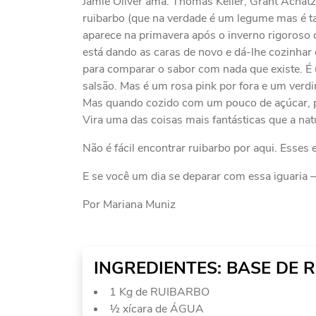
Jamie Oliver ama. Thomas Keller, Grant Achat
ruibarbo (que na verdade é um legume mas é ta
aparece na primavera após o inverno rigoroso d
está dando as caras de novo e dá-lhe cozinhar
para comparar o sabor com nada que existe. É
salsão. Mas é um rosa pink por fora e um verdi
Mas quando cozido com um pouco de açúcar, p
Vira uma das coisas mais fantásticas que a nat
Não é fácil encontrar ruibarbo por aqui. Esses 
E se você um dia se deparar com essa iguaria 
Por Mariana Muniz
INGREDIENTES: BASE DE 
1 Kg de RUIBARBO
½ xícara de ÁGUA