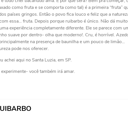
z e todo chef bacanudo ama. E por que será? Bem pra começar, 
xado como fruta e se comporta como tal) é a primeira “fruta” q
os países gringos. Então o povo fica louco e feliz que a naturez
 com essa… fruta. Depois porque ruibarbo é único. Não dá muito
 uma experiência completamente diferente. Ele se parece com u
nho suave por dentro- olha que moderno!. Cru, é horrível. Azed
rincipalmente na presença de baunilha e um pouco de limão…
ureza pode nos oferecer.
eu achei aqui no Santa Luzia, em SP.
– experimente- você também irá amar.
RUIBARBO