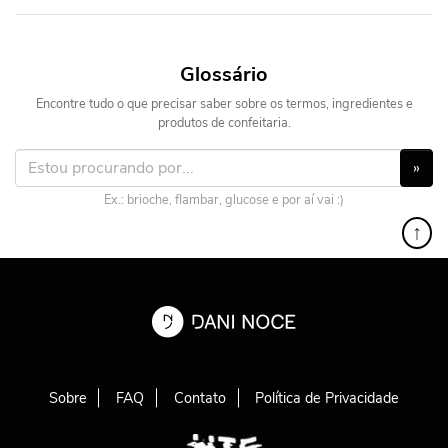
Glossário
Encontre tudo o que precisar saber sobre os termos, ingredientes e
produtos de confeitaria.
»
Ex.: brioche, flambar, glucose e por aí vai :)
↑
Sobre
FAQ
Contato
Política de Privacidade