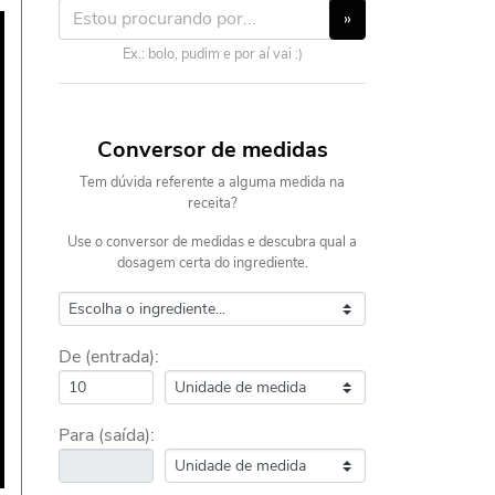
»
Ex.: bolo, pudim e por aí vai :)
Conversor de medidas
Tem dúvida referente a alguma medida na
receita?
Use o conversor de medidas e descubra qual a
dosagem certa do ingrediente.
De (entrada):
Para (saída):