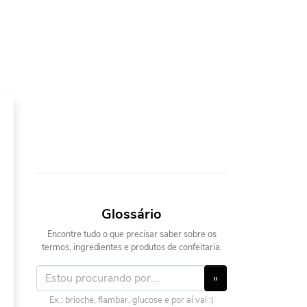
Glossário
Encontre tudo o que precisar saber sobre os
termos, ingredientes e produtos de confeitaria.
»
Ex.: brioche, flambar, glucose e por aí vai :)