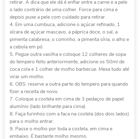
retirar. A dica que ele dá é enfiar entre a carne e a pele
o lado contrário de uma colher. Force para cima e
depois puxe a pele com cuidado para retirar.
Em uma cumbuca, adicione o açúcar refinado, 1
xícara de açúcar mascavo, a páprica doce, o sal, a
pimenta calabresa, o cominho, a pimenta síria, o alho e
a cebola em pó.
Pegue outra vasilha e coloque 12 colheres de sopa
do tempero feito anteriormente, adicione os 50ml de
coca cola e 1 colher de molho barbecue. Mexa tudo até
virar um molho.
OBS: reserve a outra parte do tempero para quando
fizer a receita de novo.
Coloque a costela em cima de 3 pedaços de papel
alumínio (lado brilhante para cima).
Faça furinhos com a faca na costela (dos dois lados)
para o molho entrar.
Passe o molho por toda a costela, em cima e
embaixo. É bastante molho mesmo.