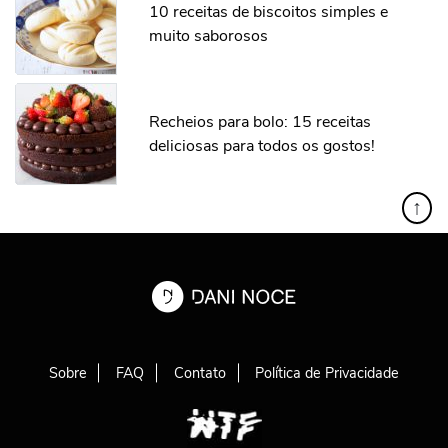
10 receitas de biscoitos simples e
muito saborosos
Recheios para bolo: 15 receitas
deliciosas para todos os gostos!
↑
Sobre
FAQ
Contato
Política de Privacidade