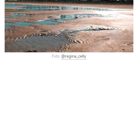
Foto:
@regina_celly