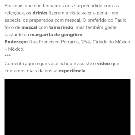
Por mais que não tenhamos nos surpreendido com as
refeições, os
drinks
fizeram a visita valer a pena – em
especial os preparados com mescal. O preferido do Paulo
foi o de
mezcal
com
tamarindo
, mas também gostei
bastante da
margarita
de
gengibre
.
Endereço:
Rua Francisco Petrarca, 254, Cidade do México
– México.
***
Comenta aqui o que você achou e assiste o
vídeo
que
contamos mais da nossa
experiência
.