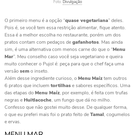
Foto:
Divulgação
O primeiro menu é a opção “
quase vegetariana
” deles.
Pois é, se você tem essa restrição alimentar, fique atento.
Essa é a melhor escolha no restaurante, porém um dos
pratos contam com pedaços de
gafanhotos
. Mas ainda
sim, é uma alternativa com menos carne do que o “
Menu
Mar
”. Meu conselho caso você seja vegetariano e queira
muito conhecer o Pujol é: peça para que o chef faça uma
versão
sem
o inseto.
Além desse ingrediente curioso, o
Menu
Maíz
tem outros
6 pratos que incluem
tortilhas
e sabores específicos. Uma
das etapas do
Menu Maíz
, por exemplo, é feita com trufas
negras e
Huitlacoche
, um fungo que dá no milho.
Confesso que não gostei muito desse. De qualquer forma,
o que eu preferi mais foi o prato feito de
Tamal
, cogumelos
e ervas.
MENU MAR