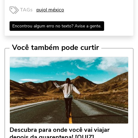
TAGs
pujol méxico
Encontrou algum erro no texto? Avise a gente.
Você também pode curtir
Descubra para onde você vai viajar
depois da quarentena! [QUIZ]