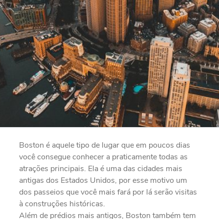
Boston é aquele tipo de lugar que em poucos dias
você consegue conhecer a praticamente todas as
atrações principais. Ela é uma das cidades mais
antigas dos Estados Unidos, por esse motivo um
dos passeios que você mais fará por lá serão visitas
à construções históricas.
Além de prédios mais antigos, Boston também tem