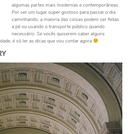
algumas partes mais modernas e contemporâneas.
Por ser um lugar super gostoso para passar o dia
caminhando, a maioria das coisas podem ser feitas
a pé ou usando o transporte público quando
necessário. Se vocês quiserem saber alguns
idade, é só ler as dicas que vou contar agora
RY