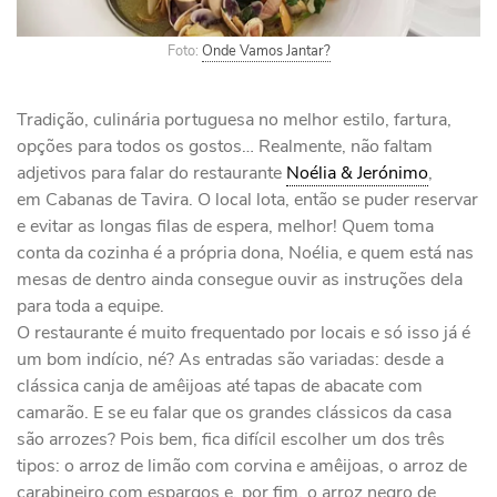
Foto:
Onde Vamos Jantar?
Tradição, culinária portuguesa no melhor estilo, fartura,
opções para todos os gostos… Realmente, não faltam
adjetivos para falar do restaurante
Noélia & Jerónimo
,
em Cabanas de Tavira. O local lota, então se puder reservar
e evitar as longas filas de espera, melhor! Quem toma
conta da cozinha é a própria dona, Noélia, e quem está nas
mesas de dentro ainda consegue ouvir as instruções dela
para toda a equipe.
O restaurante é muito frequentado por locais e só isso já é
um bom indício, né? As entradas são variadas: desde a
clássica canja de amêijoas até tapas de abacate com
camarão. E se eu falar que os grandes clássicos da casa
são arrozes? Pois bem, fica difícil escolher um dos três
tipos: o arroz de limão com corvina e amêijoas, o arroz de
carabineiro com espargos e, por fim, o arroz negro de