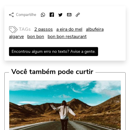
Compartilhe
TAGs
2 passos
a eira do mel
albufeira
algarve
bon bon
bon bon restaurant
Encontrou algum erro no texto? Avise a gente.
Você também pode curtir