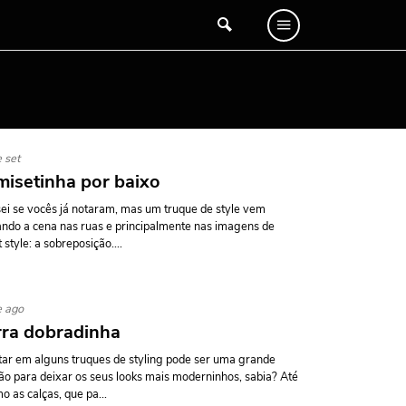
 set
isetinha por baixo
ei se vocês já notaram, mas um truque de style vem
ndo a cena nas ruas e principalmente nas imagens de
t style: a sobreposição....
e ago
ra dobradinha
ar em alguns truques de styling pode ser uma grande
ão para deixar os seus looks mais moderninhos, sabia? Até
 as calças, que pa...