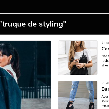
"truque de styling"
14 de
Cam
Não s
rouba
stree
23 d
Bar
Apost
soluç
mesmo