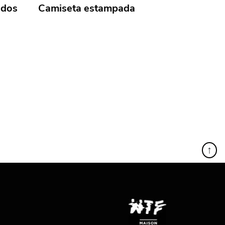
idos
Camiseta estampada
↑