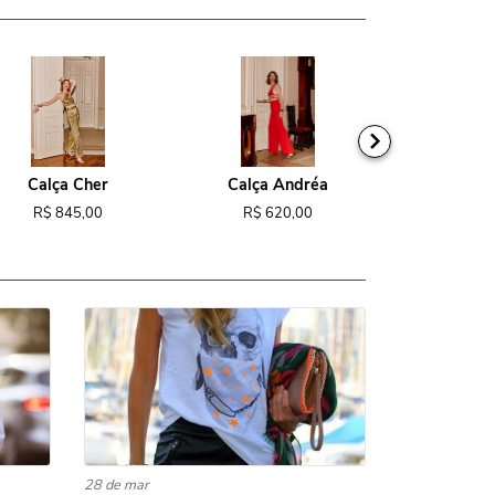
Calça Cher
Calça Andréa
Macacão
R$ 845,00
R$ 620,00
R$ 1.1
28 de mar