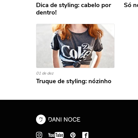
Dica de styling: cabelo por
Só n
dentro!
01 de dez
Truque de styling: nózinho