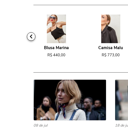
ido Tina
Blusa Marina
Camisa Malu
818,00
R$ 440,00
R$ 773,00
08 de jul
18 de j