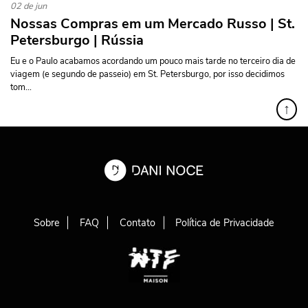
02 de jun
Nossas Compras em um Mercado Russo | St.
Petersburgo | Rússia
Eu e o Paulo acabamos acordando um pouco mais tarde no terceiro dia de
viagem (e segundo de passeio) em St. Petersburgo, por isso decidimos
tom...
↑
Sobre
FAQ
Contato
Política de Privacidade