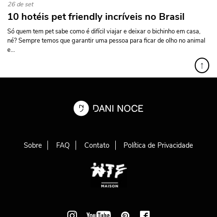
26 de set
10 hotéis pet friendly incríveis no Brasil
Só quem tem pet sabe como é difícil viajar e deixar o bichinho em casa,
né? Sempre temos que garantir uma pessoa para ficar de olho no animal
e...
↑
Sobre
FAQ
Contato
Política de Privacidade