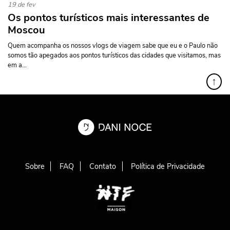
19 de fev
Os pontos turísticos mais interessantes de
Moscou
Quem acompanha os nossos vlogs de viagem sabe que eu e o Paulo não
somos tão apegados aos pontos turísticos das cidades que visitamos, mas
em a...
↑
Sobre
FAQ
Contato
Política de Privacidade