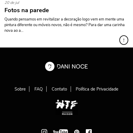
20 de jul
Fotos na parede
Quando pensamos em revitalizar a decoração logo vem em mente uma
pintura diferente ou móveis novos, não é mesmo? Para dar uma carinha
nova ao a...
↑
Sobre
FAQ
Contato
Política de Privacidade