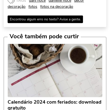
TAGs
dani noce
danielle noce
decor
decoração
fotos
fotos na decoração
Encontrou algum erro no texto? Avise a gente.
Você também pode curtir
Calendário 2024 com feriados: download
gratuito