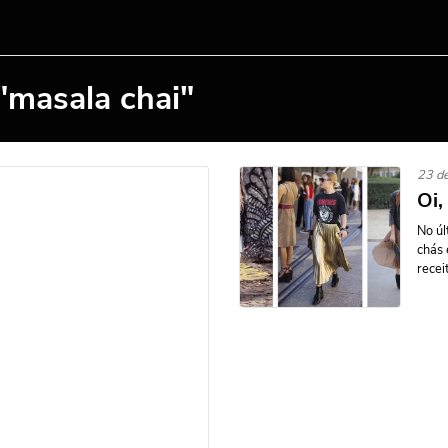
"masala chai"
23 d
Oi,
No úl
chás 
recei