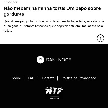
11 de dez
Não mexam na minha torta! Um papo sobre
gorduras
Quando me perguntam sobre como fazer uma torta perfeita, seja ela doce
ou salgada, eu sempre respondo que o segredo está em uma massa bem
feita...
↑
Sobre
FAQ
Contato
Política de Privacidade