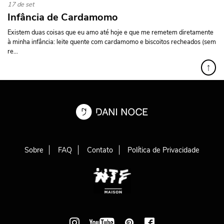
17 de set
Infância de Cardamomo
Existem duas coisas que eu amo até hoje e que me remetem diretamente
à minha infância: leite quente com cardamomo e biscoitos recheados (sem
re...
↑
Sobre
FAQ
Contato
Política de Privacidade