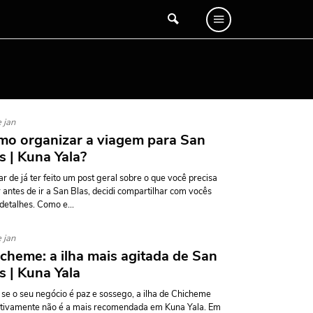
 jan
o organizar a viagem para San
s | Kuna Yala?
r de já ter feito um post geral sobre o que você precisa
 antes de ir a San Blas, decidi compartilhar com vocês
detalhes. Como e...
 jan
cheme: a ilha mais agitada de San
s | Kuna Yala
 se o seu negócio é paz e sossego, a ilha de Chicheme
itivamente não é a mais recomendada em Kuna Yala. Em