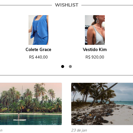
WISHLIST
Colete Grace
Vestido Kim
R$ 440,00
R$ 920,00
an
23 de jan