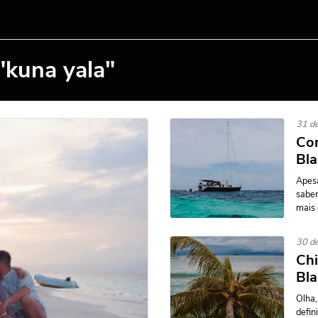
"kuna yala"
31 de
Com
Bla
Apesa
saber
mais 
30 de
Chi
Bla
Olha,
defin