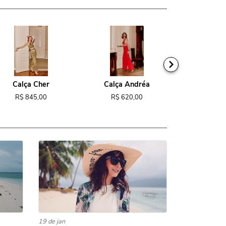
Calça Cher
Calça Andréa
Macacão
R$ 845,00
R$ 620,00
R$ 1.1
19 de jan