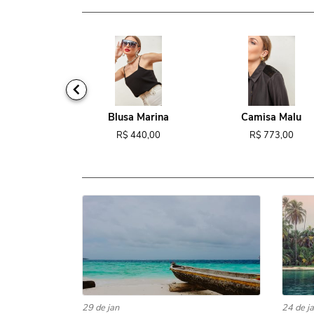
ido Tina
Blusa Marina
Camisa Malu
818,00
R$ 440,00
R$ 773,00
29 de jan
24 de j