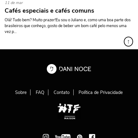
11 de mar
Cafés especiais e cafés comuns
Olá! Tudo bem? Muito prazer!Eu sou o Juliano e, como uma boa parte dos
brasileiros que conheço, gosto de beber um bom café pelo menos uma
vez p...
↑
Sobre
FAQ
Contato
Política de Privacidade