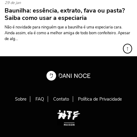
29 de jan
Baunilha: essência, extrato, fava ou pasta?
Saiba como usar a especiaria
Não é novidade para ninguém que a baunilha é uma especiaria cara.
Ainda assim, ela é como a melhor amiga de todo bom confeiteiro. Apesar
de alg...
↑
Sobre
FAQ
Contato
Política de Privacidade