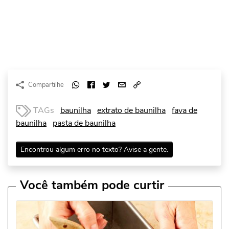
Compartilhe
TAGs
baunilha
extrato de baunilha
fava de
baunilha
pasta de baunilha
Encontrou algum erro no texto? Avise a gente.
Você também pode curtir