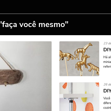
 "faça você mesmo"
23 d
DIY
Há al
minia
refer
26 de
DIY
Você 
difer
cozin