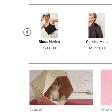
ido Tina
Blusa Marina
Camisa Malu
818,00
R$ 440,00
R$ 773,00
04 de jul
06 de f