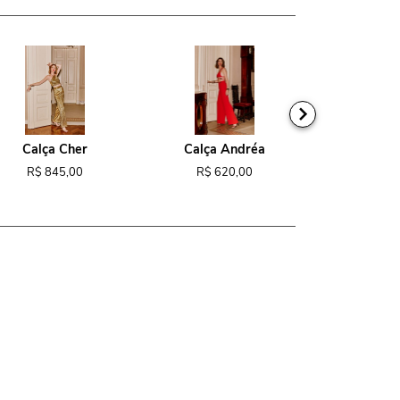
Calça Cher
Calça Andréa
Macacão
R$ 845,00
R$ 620,00
R$ 1.1