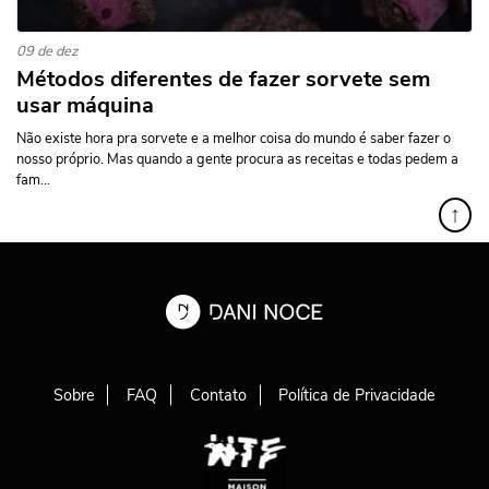
09 de dez
Métodos diferentes de fazer sorvete sem
usar máquina
Não existe hora pra sorvete e a melhor coisa do mundo é saber fazer o
nosso próprio. Mas quando a gente procura as receitas e todas pedem a
fam...
↑
Sobre
FAQ
Contato
Política de Privacidade