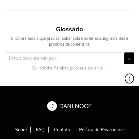
Glossário
Encontre tudo o que precisar saber sobre os termos, ingredientes e
produtos de confeitaria.
»
Ex.: brioche, flambar, glucose e por aí vai :)
↑
Sobre
FAQ
Contato
Política de Privacidade