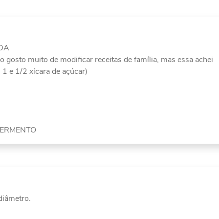
ADA
gosto muito de modificar receitas de família, mas essa achei
 1 e 1/2 xícara de açúcar)
e FERMENTO
diâmetro.