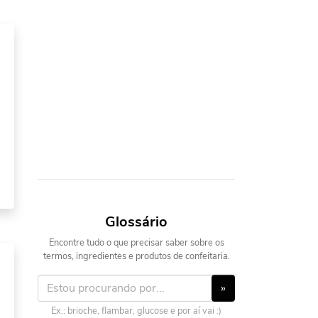
Glossário
Encontre tudo o que precisar saber sobre os
termos, ingredientes e produtos de confeitaria.
»
Ex.: brioche, flambar, glucose e por aí vai :)