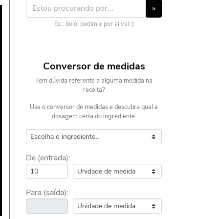
»
Ex.: bolo, pudim e por aí vai :)
Conversor de medidas
Tem dúvida referente a alguma medida na
receita?
Use o conversor de medidas e descubra qual a
dosagem certa do ingrediente.
De (entrada):
Para (saída):