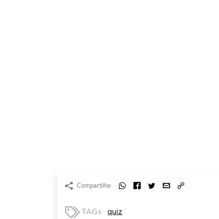
Compartilhe
TAGs
quiz