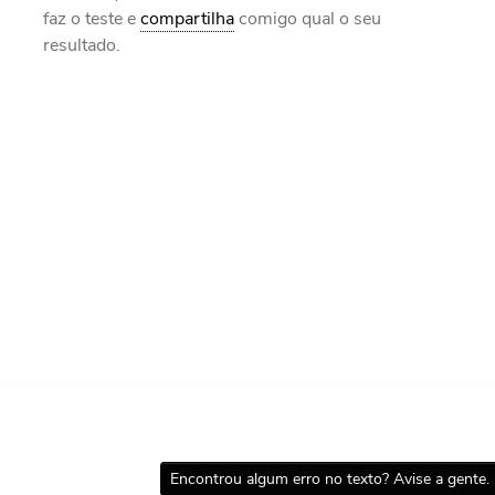
faz o teste e
compartilha
comigo qual o seu
resultado.
Encontrou algum erro no texto? Avise a gente.