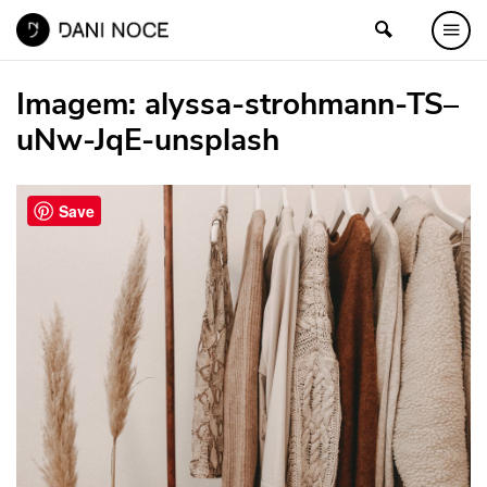
Imagem:
alyssa-strohmann-TS–
uNw-JqE-unsplash
Save