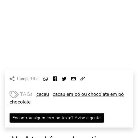
Compartilhe
TAGs
cacau
cacau em pó ou chocolate em pó
chocolate
Encontrou algum erro no texto? Avise a gente.