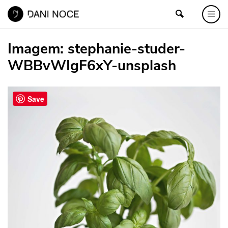
Imagem:
stephanie-studer-
WBBvWIgF6xY-unsplash
Save