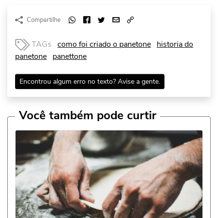
Compartilhe
TAGs
como foi criado o panetone
historia do
panetone
panettone
Encontrou algum erro no texto? Avise a gente.
Você também pode curtir