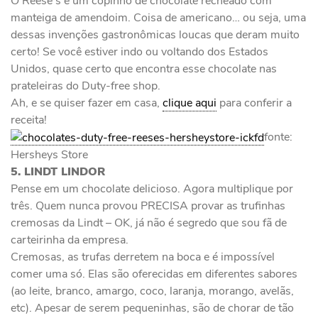
O Reese’s é um copinho de chocolate recheado com
manteiga de amendoim. Coisa de americano… ou seja, uma
dessas invenções gastronômicas loucas que deram muito
certo! Se você estiver indo ou voltando dos Estados
Unidos, quase certo que encontra esse chocolate nas
prateleiras do Duty-free shop.
Ah, e se quiser fazer em casa,
clique aqui
para conferir a
receita!
fonte:
Hersheys Store
5. LINDT LINDOR
Pense em um chocolate delicioso. Agora multiplique por
três. Quem nunca provou PRECISA provar as trufinhas
cremosas da Lindt – OK, já não é segredo que sou fã de
carteirinha da empresa.
Cremosas, as trufas derretem na boca e é impossível
comer uma só. Elas são oferecidas em diferentes sabores
(ao leite, branco, amargo, coco, laranja, morango, avelãs,
etc). Apesar de serem pequeninhas, são de chorar de tão