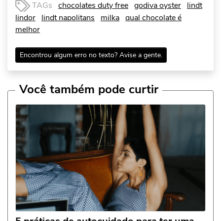
TAGs
chocolates duty free
godiva oyster
lindt
lindor
lindt napolitans
milka
qual chocolate é
melhor
Encontrou algum erro no texto? Avise a gente.
Você também pode curtir